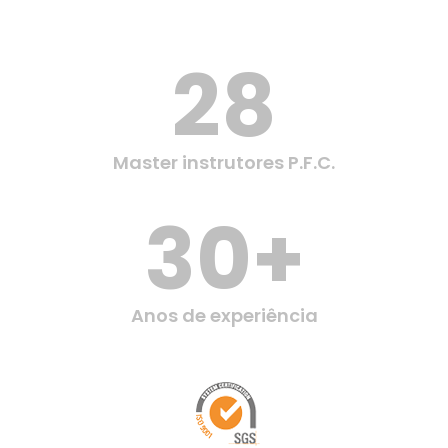
Fermentação
Maturação
Métodos direto e indireto
28
Equipamentos da pizzaria
Fornos: elétrico, a gás e a lenha: características
e métodos de cozimento
Master instrutores P.F.C.
30+
Anos de experiência