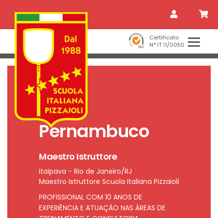
Skip
Skip
Skip
to
to
to
primary
content
footer
navigation
Certificato
N° IT 11/0050
Pedro
Pernambuco
Scuola
Italiana
Pizzaioli
Maestro Istruttore
Itaipava - Rio de Janeiro/RJ
Maestro Istruttore Scuola Italiana Pizzaioli
PROFISSIONAL COM 10 ANOS DE
EXPERIÊNCIA E ATUAÇÃO NAS ÁREAS DE